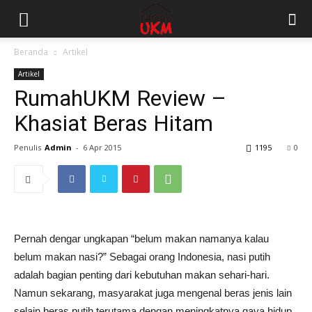
Beranda
Artikel
Artikel
RumahUKM Review –
Khasiat Beras Hitam
Penulis
Admin
-
6 Apr 2015
1195
0
Pernah dengar ungkapan “belum makan namanya kalau
belum makan nasi?” Sebagai orang Indonesia, nasi putih
adalah bagian penting dari kebutuhan makan sehari-hari.
Namun sekarang, masyarakat juga mengenal beras jenis lain
selain beras putih terutama dengan meningkatnya gaya hidup