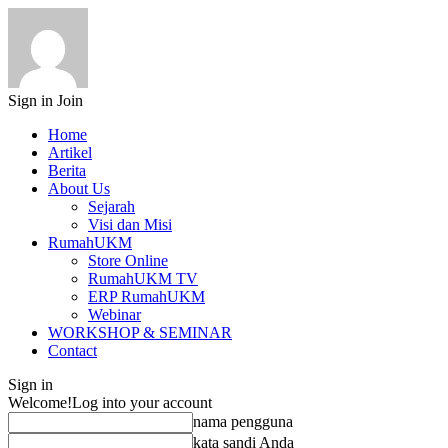
Sign in
Join
Home
Artikel
Berita
About Us
Sejarah
Visi dan Misi
RumahUKM
Store Online
RumahUKM TV
ERP RumahUKM
Webinar
WORKSHOP & SEMINAR
Contact
Sign in
Welcome!
Log into your account
nama pengguna
kata sandi Anda