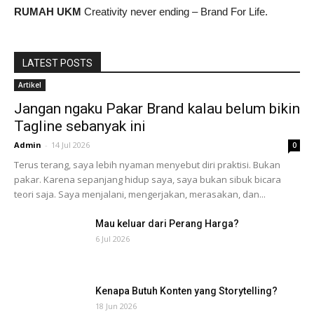
RUMAH UKM
Creativity never ending – Brand For Life.
LATEST POSTS
Artikel
Jangan ngaku Pakar Brand kalau belum bikin
Tagline sebanyak ini
Admin
-
14 Jul 2026
0
Terus terang, saya lebih nyaman menyebut diri praktisi. Bukan
pakar. Karena sepanjang hidup saya, saya bukan sibuk bicara
teori saja. Saya menjalani, mengerjakan, merasakan, dan...
Mau keluar dari Perang Harga?
6 Jul 2026
Kenapa Butuh Konten yang Storytelling?
18 Jun 2026