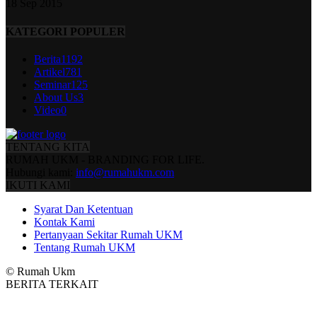
18 Sep 2015
KATEGORI POPULER
Berita
1192
Artikel
781
Seminar
125
About Us
3
Video
0
TENTANG KITA
RUMAH UKM - BRANDING FOR LIFE.
Hubungi kami:
info@rumahukm.com
IKUTI KAMI
Syarat Dan Ketentuan
Kontak Kami
Pertanyaan Sekitar Rumah UKM
Tentang Rumah UKM
© Rumah Ukm
BERITA TERKAIT