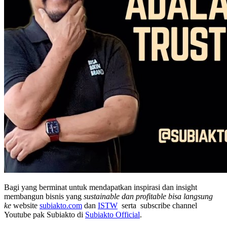
Bagi yang berminat untuk mendapatkan inspirasi dan insight
membangun bisnis yang
sustainable dan profitable bisa langsung
ke
website
subiakto.com
dan
ISTW
serta subscribe channel
Youtube pak Subiakto di
Subiakto Official
.