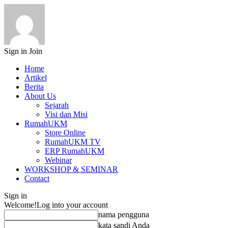
Sign in
Join
Home
Artikel
Berita
About Us
Sejarah
Visi dan Misi
RumahUKM
Store Online
RumahUKM TV
ERP RumahUKM
Webinar
WORKSHOP & SEMINAR
Contact
Sign in
Welcome!
Log into your account
nama pengguna
kata sandi Anda