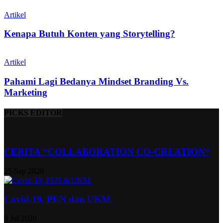
Artikel
Kenapa Butuh Konten yang Storytelling?
Artikel
Pahami Lagi Bedanya Mindset Branding Vs.
Marketing
PICKS EDITOR
CERITA “COLLABORATION CO-CREATION“
25 Sep 2020
Covid-19, PEN dan UKM.
9 Jul 2020