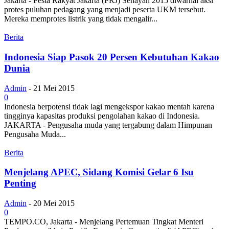
Jakarta - Pesta Rakyat Jakarta (PRJ) Senayan 2015 diwarnai aksi
protes puluhan pedagang yang menjadi peserta UKM tersebut.
Mereka memprotes listrik yang tidak mengalir...
Berita
Indonesia Siap Pasok 20 Persen Kebutuhan Kakao
Dunia
Admin
-
21 Mei 2015
0
Indonesia berpotensi tidak lagi mengekspor kakao mentah karena
tingginya kapasitas produksi pengolahan kakao di Indonesia.
JAKARTA - Pengusaha muda yang tergabung dalam Himpunan
Pengusaha Muda...
Berita
Menjelang APEC, Sidang Komisi Gelar 6 Isu
Penting
Admin
-
20 Mei 2015
0
TEMPO.CO, Jakarta - Menjelang Pertemuan Tingkat Menteri