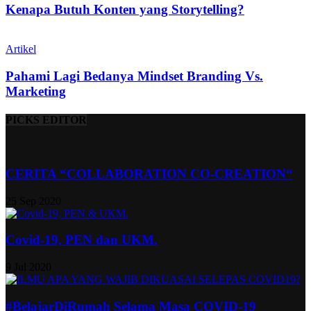
Kenapa Butuh Konten yang Storytelling?
Artikel
Pahami Lagi Bedanya Mindset Branding Vs.
Marketing
PICKS EDITOR
CERITA “COLLABORATION CO-CREATION“
25 Sep 2020
Covid-19, PEN dan UKM.
9 Jul 2020
#BelajarDiRumah Selama Masa COVID-19