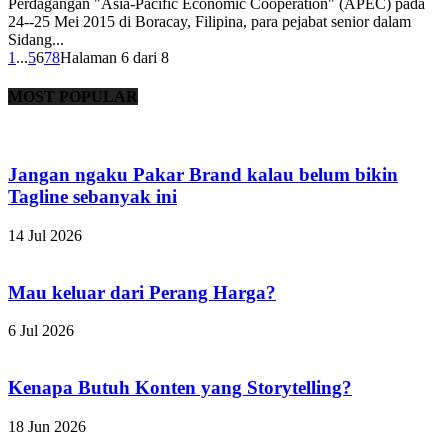
Perdagangan "Asia-Pacific Economic Cooperation" (APEC) pada
24--25 Mei 2015 di Boracay, Filipina, para pejabat senior dalam
Sidang...
1
...
5
6
7
8
Halaman 6 dari 8
MOST POPULAR
Jangan ngaku Pakar Brand kalau belum bikin
Tagline sebanyak ini
14 Jul 2026
Mau keluar dari Perang Harga?
6 Jul 2026
Kenapa Butuh Konten yang Storytelling?
18 Jun 2026