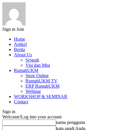
Sign in
Join
Home
Artikel
Berita
About Us
Sejarah
Visi dan Misi
RumahUKM
Store Online
RumahUKM TV
ERP RumahUKM
Webinar
WORKSHOP & SEMINAR
Contact
Sign in
Welcome!
Log into your account
nama pengguna
kata sandi Anda